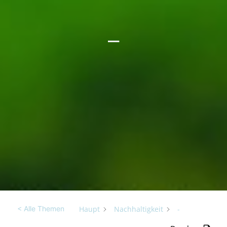
–
Haupt
Nachhaltigkeit
-
< Alle Themen