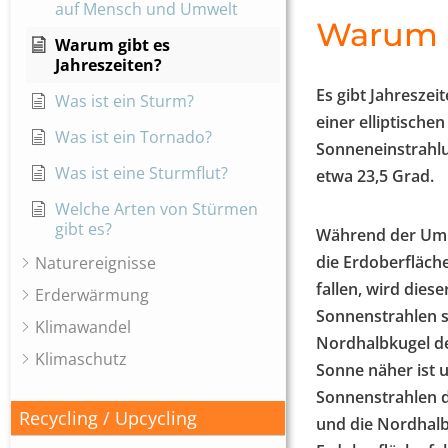
auf Mensch und Umwelt
Warum g
Warum gibt es
Jahreszeiten?
Es gibt Jahreszei
Was ist ein Sturm?
einer elliptische
Was ist ein Tornado?
Sonneneinstrahlu
Was ist eine Sturmflut?
etwa 23,5 Grad.
Welche Arten von Stürmen
gibt es?
Während der Umla
die Erdoberfläch
Naturereignisse
fallen, wird dies
Erderwärmung
Sonnenstrahlen s
Klimawandel
Nordhalbkugel der
Klimaschutz
Sonne näher ist 
Sonnenstrahlen di
Recycling / Upcycling
und die Nordhalb