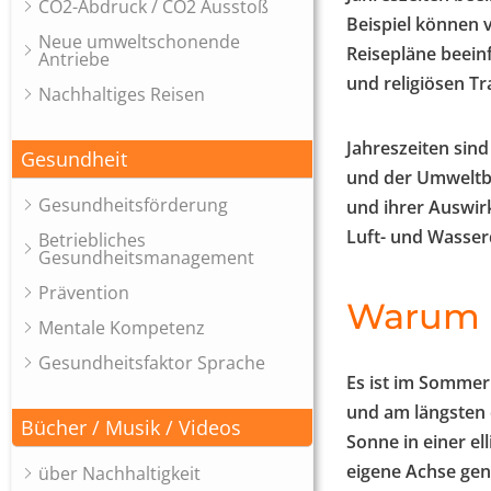
CO2-Abdruck / CO2 Ausstoß
Beispiel können 
Neue umweltschonende
Reisepläne beeinf
Antriebe
und religiösen Tr
Nachhaltiges Reisen
Jahreszeiten sind
Gesundheit
und der Umweltbe
Gesundheitsförderung
und ihrer Auswir
Luft- und Wasser
Betriebliches
Gesundheitsmanagement
Prävention
Warum 
Mentale Kompetenz
Gesundheitsfaktor Sprache
Es ist im Sommer 
und am längsten e
Bücher / Musik / Videos
Sonne in einer e
eigene Achse gen
über Nachhaltigkeit