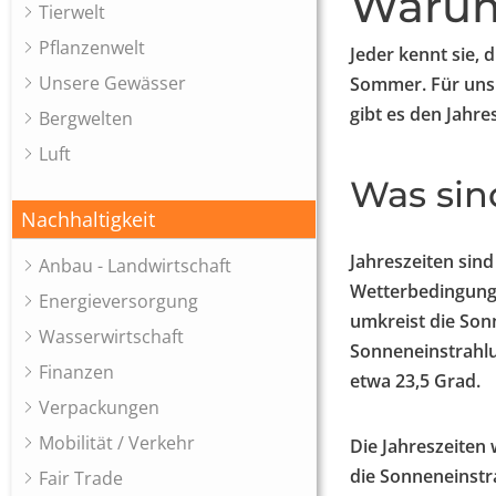
Warum 
Tierwelt
Pflanzenwelt
Jeder kennt sie, 
Unsere Gewässer
Sommer. Für uns
gibt es den Jahre
Bergwelten
Luft
Was sin
Nachhaltigkeit
Jahreszeiten sin
Anbau - Landwirtschaft
Wetterbedingunge
Energieversorgung
umkreist die Sonn
Wasserwirtschaft
Sonneneinstrahlu
Finanzen
etwa 23,5 Grad.
Verpackungen
Mobilität / Verkehr
Die Jahreszeiten
die Sonneneinstr
Fair Trade