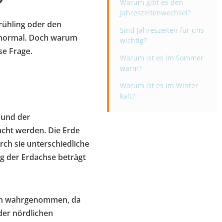
?
Warum gibt es den
Jahreszeitenwechsel?
Frühling oder den
Sind Jahreszeiten für uns
 normal. Doch warum
wichtig?
se Frage.
Warum ist es im Sommer
warm?
Warum ist es im Winter
kalt?
 und der
cht werden. Die Erde
rch sie unterschiedliche
g der Erdachse beträgt
ten wahrgenommen, da
der nördlichen