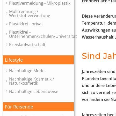
Erdoberfläche fal
Plastivermeidung - Mikroplastik
Mülltrennung /
Wertstoffverwertung
Diese Veränderun
Temperatur, dem 
Plastikfrei - privat
Auswirkungen auf
Plastikfrei -
Unternehmen/Schulen/Universitäten
Wasserhaushalt u
Kreislaufwirtschaft
Sind Jah
Lifestyle
Nachhaltige Mode
Jahreszeiten sin
Planeten beeinfl
Nachhaltige Kosmetik /
Naturkosmetik
und andere Lebe
Nachhaltige Lebensweise
sich zu vermehren
vor, indem sie N
Für Reisende
Jahreszeiten bee