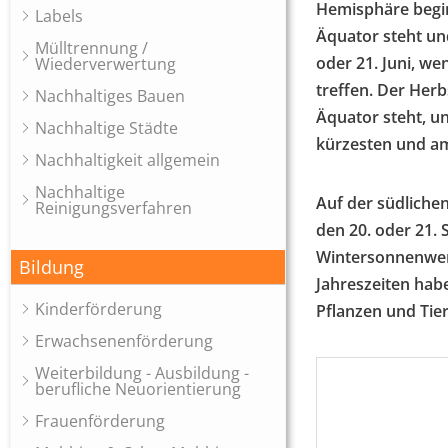
Hemisphäre begin
Labels
Äquator steht un
Mülltrennung /
oder 21. Juni, w
Wiederverwertung
treffen. Der Her
Nachhaltiges Bauen
Äquator steht, u
Nachhaltige Städte
kürzesten und am
Nachhaltigkeit allgemein
Nachhaltige
Auf der südliche
Reinigungsverfahren
den 20. oder 21.
Wintersonnenwend
Bildung
Jahreszeiten hab
Kinderförderung
Pflanzen und Tie
Erwachsenenförderung
Weiterbildung - Ausbildung -
berufliche Neuorientierung
Frauenförderung