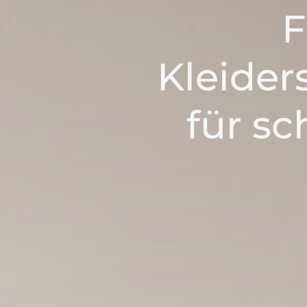
F
Kleider
für sc