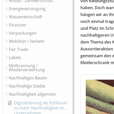
Anbau - Landwirtschaft
von Kleidungsstüc
haben. Doch waru
Energieversorgung
hängen wir an ih
Wasserwirtschaft
noch einmal trag
Finanzen
und Platz im Sc
Verpackungen
nachhaltigeren U
Mobilität / Verkehr
dem Thema des Kle
Aussortieraktion 
Fair Trade
gemeinsam den er
Labels
Kleiderschrank 
Mülltrennung /
Wiederverwertung
Nachhaltiges Bauen
Nachhaltige Städte
Nachhaltigkeit allgemein
Digitalisierung als Schlüssel
zu mehr Nachhaltigkeit im
Unternehmen