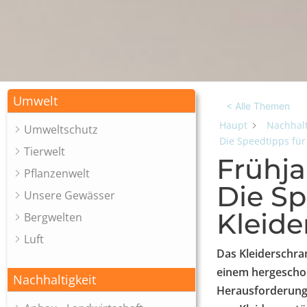
Umwelt
< Alle Themen
Haupt
Nachhalt
Umweltschutz
Die Speedtipps für
Tierwelt
Frühja
Pflanzenwelt
Die Sp
Unsere Gewässer
Kleide
Bergwelten
Luft
Das Kleiderschra
einem hergeschob
Nachhaltigkeit
Herausforderung 