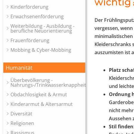
wichtig
Kinderförderung
Erwachsenenförderung
Der Frühlingsputz
Weiterbildung - Ausbildung -
vergessen, wenn 
berufliche Neuorientierung
minimalistischen
Frauenförderung
Kleiderschranks 
Mobbing & Cyber-Mobbing
auszumisten ist 
Humanität
Platz scha
Kleidersch
Überbevölkerung -
Nahrungs-/Trinkwasserknappheit
und leichte
Ordnung h
Obdachlosigkeit & Armut
Garderobe.
Kinderarmut & Altersarmut
nicht mehr
Diversität
Aussehen z
Religionen
Stil finden
Rassismus