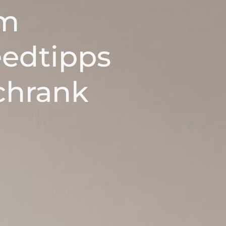
im
eedtipps
schrank