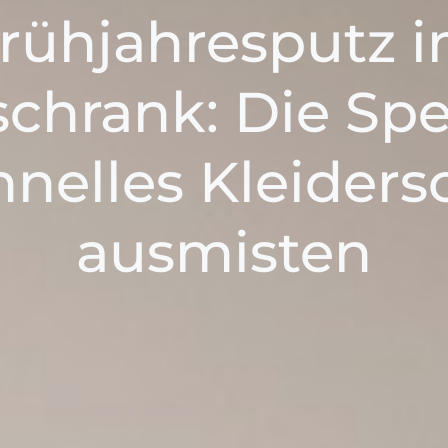
rühjahresputz 
schrank: Die Sp
hnelles Kleider
ausmisten