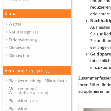
finden. In
reduzieren 
Klima
erleichtert
Nachhalti
Wetter
Ausmisten 
Naturereignisse
Sie zur Re
Erderwärmung
Secondhand
verlängern
Klimawandel
Geld spar
Klimaschutz
tatsächlich
einzukaufe
Recycling / Upcycling
Zusammenfassend 
Plastivermeidung - Mikroplastik
Ihren Stil zu fin
Mülltrennung /
zu optimieren un
Wertstoffverwertung
Plastikfrei - privat
Plastikfrei -