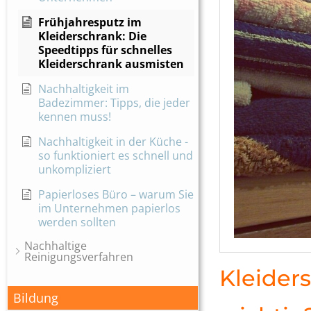
Frühjahresputz im
Kleiderschrank: Die
Speedtipps für schnelles
Kleiderschrank ausmisten
Nachhaltigkeit im
Badezimmer: Tipps, die jeder
kennen muss!
Nachhaltigkeit in der Küche -
so funktioniert es schnell und
unkompliziert
Papierloses Büro – warum Sie
im Unternehmen papierlos
werden sollten
Nachhaltige
Reinigungsverfahren
Kleider
Bildung