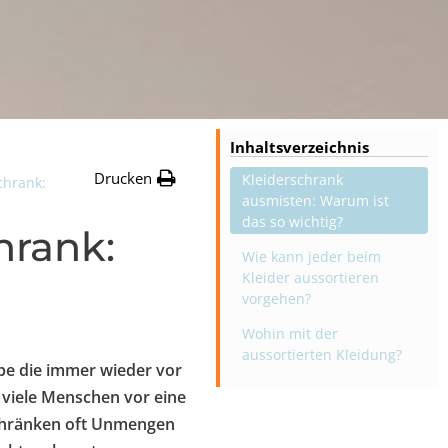
Inhaltsverzeichnis
Drucken
Kleiderschrank
chrank:
ausmisten: Warum ist
das so wichtig?
hrank:
Wie kann jeder beim
Kleider aussortieren
vorgehen?
Wohin mit der
aussortierten Kleidung?
abe die immer wieder vor
 viele Menschen vor eine
schränken oft Unmengen