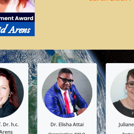
ha Attai
Juliane Putzing
Lor