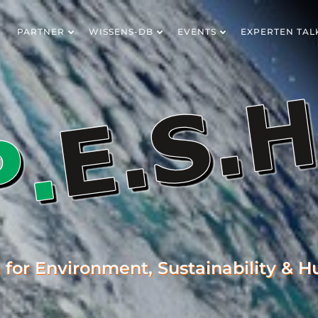
PARTNER
WISSENS-DB
EVENTS
EXPERTEN TAL
m for Environment, Sustainability & 