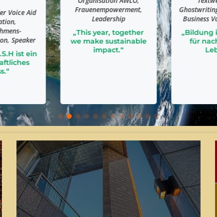
ion AWLO,
Textwerkstatt,
Sän
owerment,
Ghostwriting, Redakteurin
Markenbo
rship
Business Voice Magazin
D.I.P.
, together
„Bildung ist die Basis
„Wir sind
ustainable
für nachhaltiges
dieser
ct.“
Leben.“
brauch
gesunden