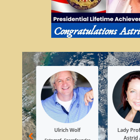
 Wolf
Lady Prof. Dr. h.c.
Dr. Elis
Astrid Arens