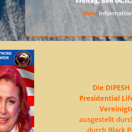
Freitag, den 06.11
Mehr
Informatio
Die DIPESH 
Presidential L
Vereinigt
ausgestellt durc
durch Black P