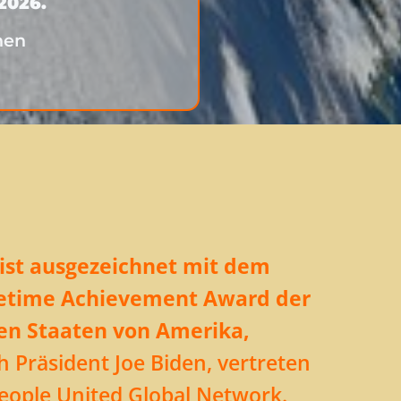
.2026.
nen
ist ausgezeichnet mit dem
ifetime Achievement Award der
en Staaten von Amerika,
h Präsident Joe Biden, vertreten
eople United Global Network.