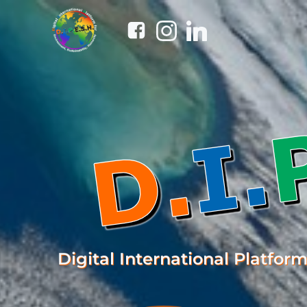
Zum
Inhalt
springen
Digital International Platfor