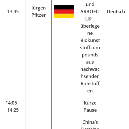
und
Jürgen
13:45
ARBOFIL
Deutsch
Pfitzer
L® –
überlege
ne
Biokunst
stoffcom
pounds
aus
nachwac
hsenden
Rohstoff
en
14:05 –
Kurze
14:25
Pause
China’s