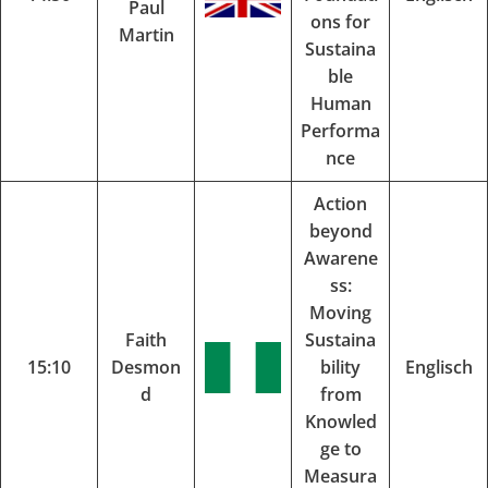
Paul
ons for
Martin
Sustaina
ble
Human
Performa
nce
Action
beyond
Awarene
ss:
Moving
Faith
Sustaina
15:10
Desmon
bility
Englisch
d
from
Knowled
ge to
Measura