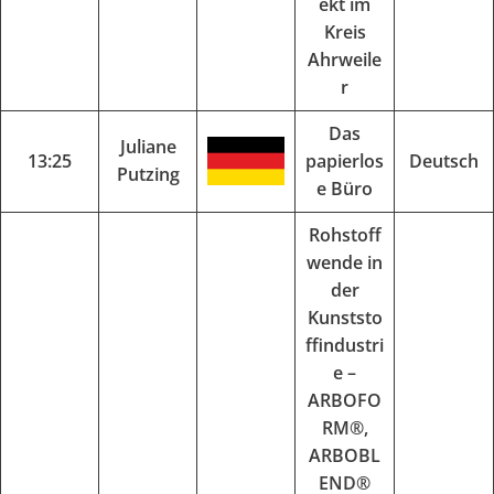
ekt im
Kreis
Ahrweile
r
Das
Juliane
13:25
papierlos
Deutsch
Putzing
e Büro
Rohstoff
wende in
der
Kunststo
ffindustri
e –
ARBOFO
RM®,
ARBOBL
END®