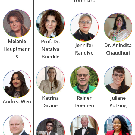
Torchiaro
Melanie
Prof. Dr.
Jennifer
Dr. Anindita
Hauptmann
Natalya
Randive
Chaudhuri
s
Buerkle
Katrina
Rainer
Juliane
Andrea Wen
Graue
Doemen
Putzing