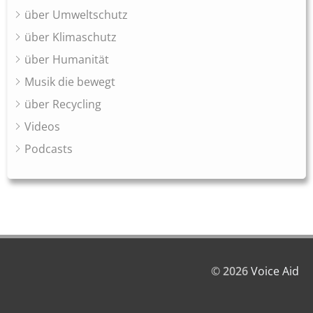
über Umweltschutz
über Klimaschutz
über Humanität
Musik die bewegt
über Recycling
Videos
Podcasts
© 2026
Voice Aid