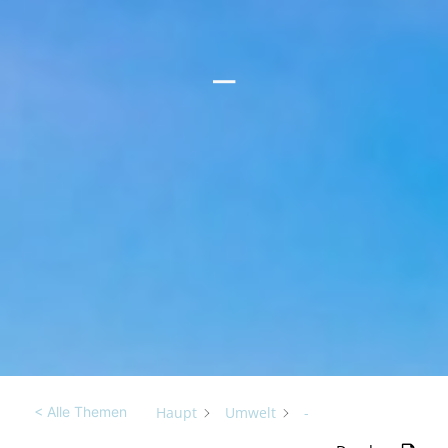
–
Haupt
Umwelt
-
< Alle Themen