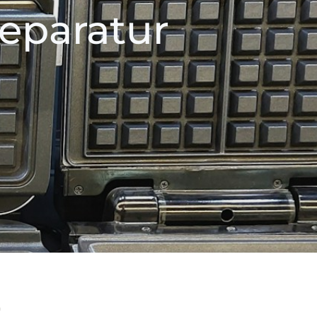
eparatur
r