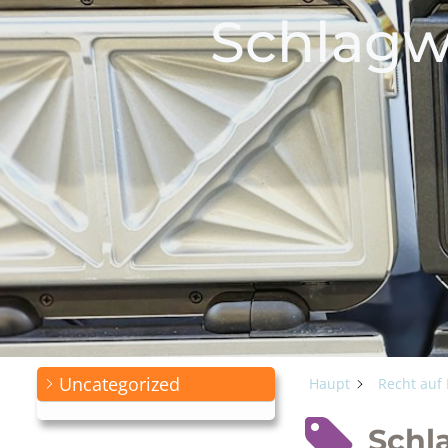
Schlagw
Uncategorized
Haupt
Recht auf
Schl