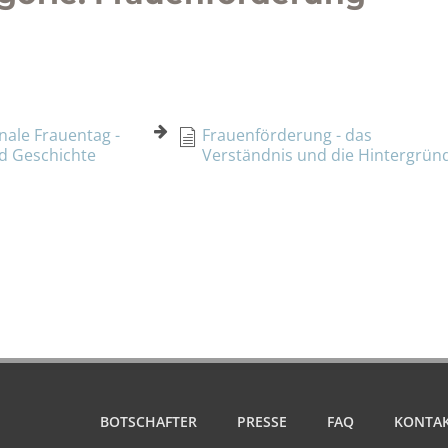
nale Frauentag -
Frauenförderung - das
d Geschichte
Verständnis und die Hintergrün
BOTSCHAFTER
PRESSE
FAQ
KONTA