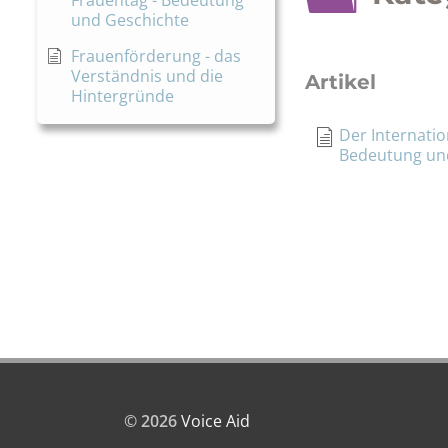
Frauentag - Bedeutung
und Geschichte
Frauenförderung - das
Verständnis und die
Artikel
Hintergründe
Der Internatio
Bedeutung un
© 2026
Voice Aid