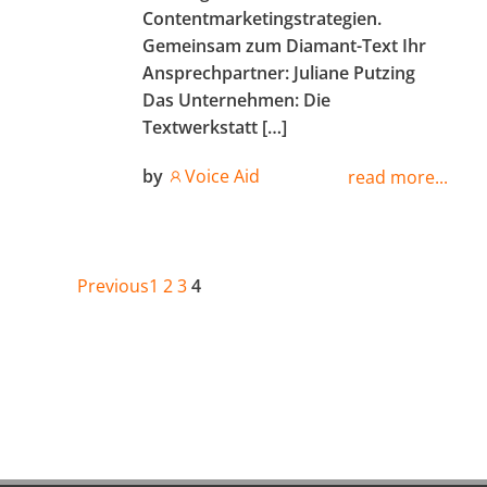
Contentmarketingstrategien.
Gemeinsam zum Diamant-Text Ihr
Ansprechpartner: Juliane Putzing
Das Unternehmen: Die
Textwerkstatt […]
by
Voice Aid
read more...
Posts
Posts
Page
Page
Page
Page
Previous
1
2
3
4
navigation
navigation